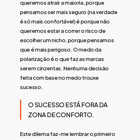
queremos atrair a maioria, porque
pensamos ser mais seguro (na verdade
é só mais confortável) é porque não
queremos estar a correr o risco de
escolher um nicho, porque pensamos
que é mais perigoso. O medo da
polarização é o que faz as marcas
serem cinzentas. Nenhuma decisão
feita com base no medo trouxe
sucesso.
O SUCESSO ESTÁ FORA DA
ZONA DE CONFORTO.
Este dilema faz-me lembrar o primeiro