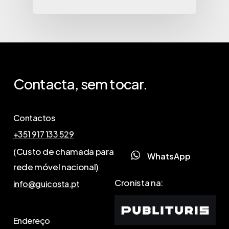
Contacta,
sem
tocar.
Contactos
+351 917 133 529
(Custo de chamada para
W
h
a
t
s
A
p
p
rede móvel nacional)
Cronista na:
info@guicosta.pt
Endereço