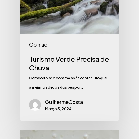
Opinião
Turismo Verde Precisa de
Chuva
Comecei o ano com malas às costas. Troquei
a areia nos dedos dos pés por…
GuilhermeCosta
Março 5, 2024