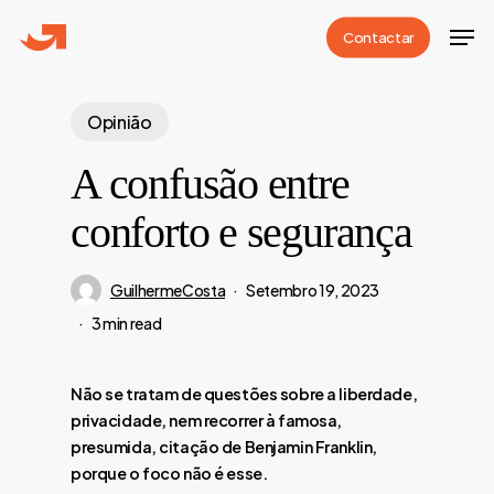
Skip
Men
Contactar
to
Close
main
Menu
content
Opinião
A confusão entre
conforto e segurança
GuilhermeCosta
Setembro 19, 2023
3 min read
Não se tratam de questões sobre a liberdade,
privacidade, nem recorrer à famosa,
presumida, citação de Benjamin Franklin,
porque o foco não é esse.