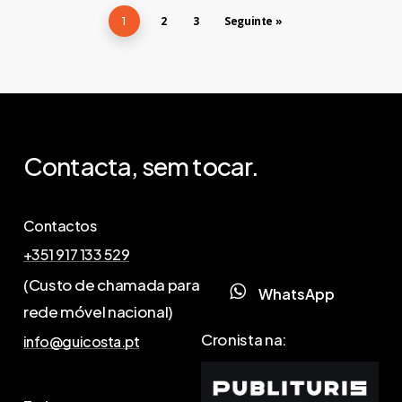
2
3
Seguinte »
1
Contacta,
sem
tocar.
Contactos
+351 917 133 529
(Custo de chamada para
W
h
a
t
s
A
p
p
rede móvel nacional)
Cronista na:
info@guicosta.pt