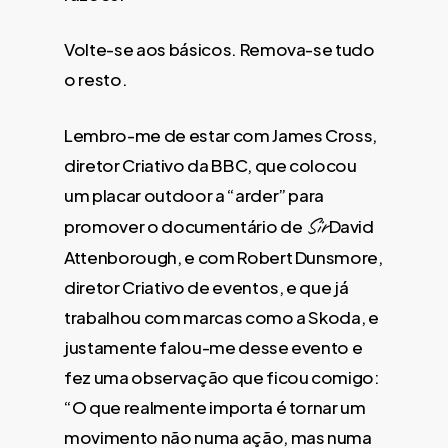
Volte-se aos básicos. Remova-se tudo
o resto.
Lembro-me de estar com James Cross,
diretor Criativo da BBC, que colocou
um placar outdoor a “arder” para
Sir
promover o documentário de
David
Attenborough, e com Robert Dunsmore,
diretor Criativo de eventos, e que já
trabalhou com marcas como a Skoda, e
justamente falou-me desse evento e
fez uma observação que ficou comigo:
“O que realmente importa é tornar um
movimento não numa ação, mas numa