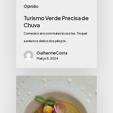
Opinião
Turismo Verde Precisa de
Chuva
Comecei o ano com malas às costas. Troquei
a areia nos dedos dos pés por…
GuilhermeCosta
Março 5, 2024