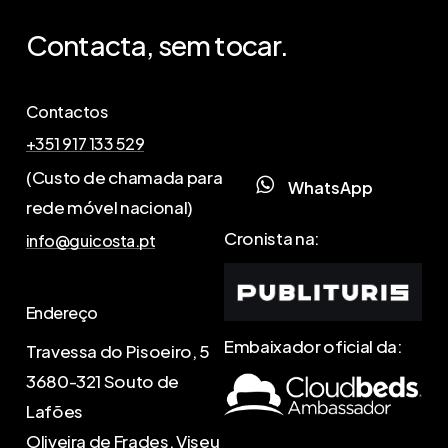
Contacta,
sem
tocar.
Contactos
+351 917 133 529
(Custo de chamada para
W
h
a
t
s
A
p
p
rede móvel nacional)
Cronista na:
info@guicosta.pt
Endereço
Embaixador oficial da:
Travessa do Pisoeiro, 5
3680-321 Souto de
Lafões
Oliveira de Frades, Viseu