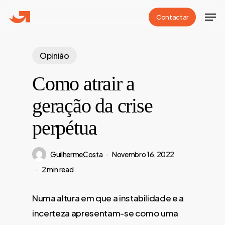
Skip
Men
Contactar
to
Close
main
Menu
content
Opinião
Como atrair a
geração da crise
perpétua
GuilhermeCosta
Novembro 16, 2022
2 min read
Numa altura em que a instabilidade e a
incerteza apresentam-se como uma