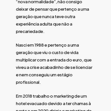
“nova normalidade”, não consigo
deixar de pensar que pertenço a uma
geração que nunca teve outra
experiência adulta que não a
precariedade.
Nasci em 1988 e pertenço a uma
geração que viu o custo de vida
multiplicar com a entrada do euro, que
viveu a crise acabadinho de se licenciar
e nem conseguiu um estágio
profissional.
Em 2018 trabalho o marketing de um
hotel evacuado devido a ter chamas à
porta e em 2020 dirigia o marketing de