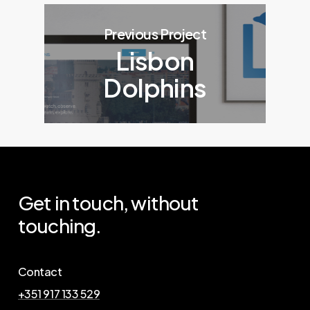
Previous Project
Lisbon
Dolphins
Get
in
touch,
without
touching.
Contact
+351 917 133 529