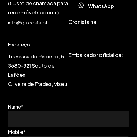
(Custo de chamada para
W
h
a
t
s
A
p
p
rede móvel nacional)
Cronista na:
info@guicosta.pt
Endereço
Embaixador oficial da:
Travessa do Pisoeiro, 5
3680-321 Souto de
Lafões
Oliveira de Frades, Viseu
Name*
Mobile*