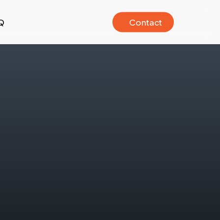
Q
C
o
n
t
a
c
t