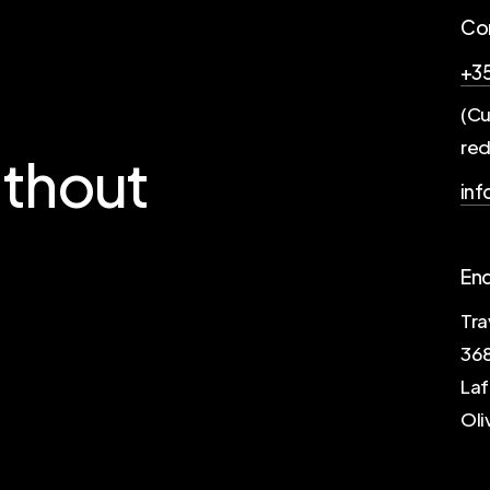
Co
+35
(Cu
red
ithout
inf
En
Tra
36
La
Oli