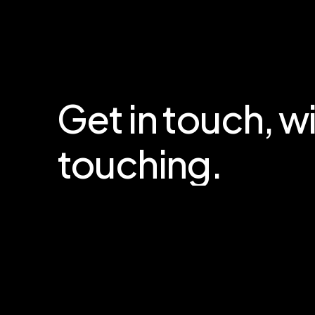
Get
in
touch,
w
touching.