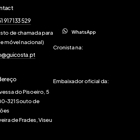
ntact
1 917 133 529
W
h
a
t
s
A
p
p
sto de chamada para
e móvel nacional)
Cronista na:
o@guicosta.pt
dereço
Embaixador oficial da:
vessa do Pisoeiro, 5
80-321 Souto de
fões
veira de Frades, Viseu