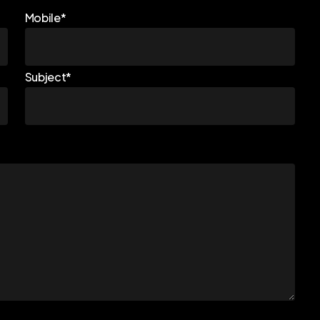
Mobile*
Subject*