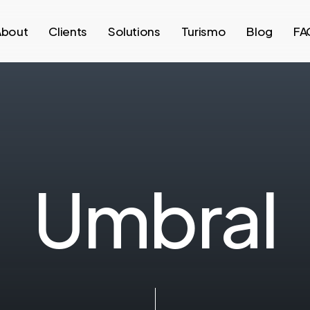
About
Clients
Solutions
Turismo
Blog
FA
U
m
b
r
a
l