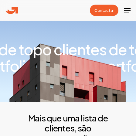
Skip
Men
Contactar
to
Close
main
Menu
content
 de topo
clientes de 
tfolio
portfolio
portf
Mais que uma lista de
clientes, são