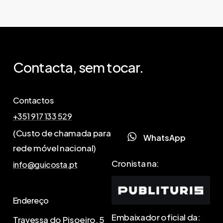
Contacta,
sem
tocar.
Contactos
+351 917 133 529
(Custo de chamada para
W
h
a
t
s
A
p
p
rede móvel nacional)
Cronista na:
info@guicosta.pt
Endereço
Embaixador oficial da:
Travessa do Pisoeiro, 5