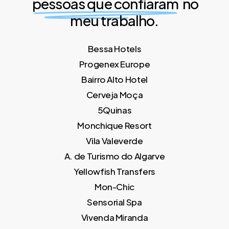
pessoas que confiaram
no
meu trabalho.
Bessa Hotels
Progenex Europe
Bairro Alto Hotel
Cerveja Moça
5Quinas
Monchique Resort
Vila Valeverde
A. de Turismo do Algarve
Yellowfish Transfers
Mon-Chic
Sensorial Spa
Vivenda Miranda