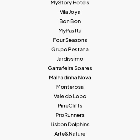
MyStory Hotels
Vila Joya
Bon Bon
MyPastta
Four Seasons
Grupo Pestana
Jardissimo
Garrafeira Soares
Malhadinha Nova
Monterosa
Vale do Lobo
PineCliffs
ProRunners
Lisbon Dolphins
Arte&Nature