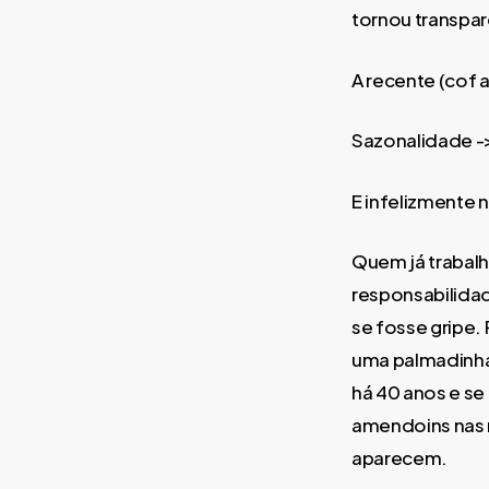
tornou transpar
A recente (cof 
Sazonalidade ->
E infelizmente 
Quem já trabalh
responsabilida
se fosse gripe
uma palmadinha 
há 40 anos e se
amendoins nas 
aparecem.