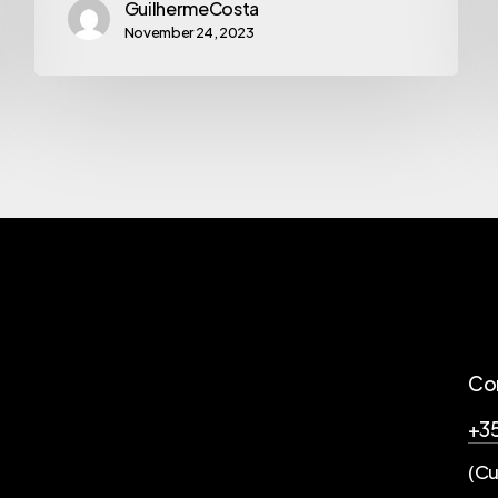
GuilhermeCosta
November 24, 2023
Co
+35
(Cu