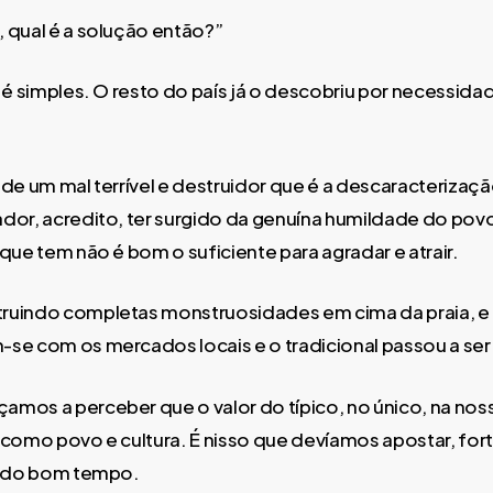
 qual é a solução então?”
 é simples. O resto do país já o descobriu por necessidad
.
 de um mal terrível e destruidor que é a descaracterizaçã
dor, acredito, ter surgido da genuína humildade do pov
que tem não é bom o suficiente para agradar e atrair.
ruindo completas monstruosidades em cima da praia, e
se com os mercados locais e o tradicional passou a ser 
mos a perceber que o valor do típico, no único, na nos
 como povo e cultura. É nisso que devíamos apostar, forte
ve do bom tempo.