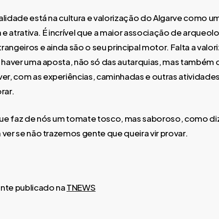
alidade está na cultura e valorização do Algarve como 
a e atrativa. É incrível que a maior associação de arqueol
angeiros e ainda são o seu principal motor. Falta a valor
r haver uma aposta, não só das autarquias, mas também
, com as experiências, caminhadas e outras atividades
rar.
e faz de nós um tomate tosco, mas saboroso, como dizia
 ver se não trazemos gente que queira vir provar.
ente publicado na
TNEWS