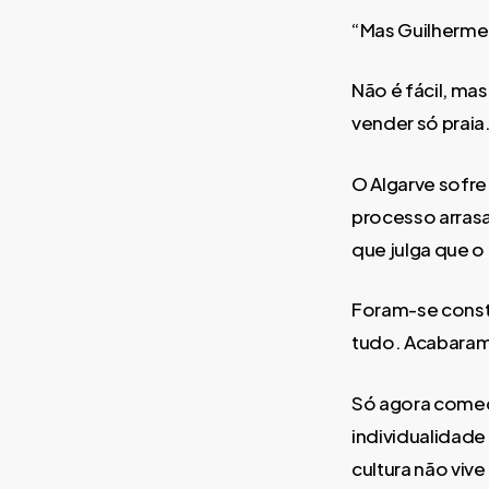
“Mas Guilherme,
Não é fácil, mas
vender só praia
O Algarve sofre
processo arrasa
que julga que o 
Foram-se const
tudo. Acabaram-
Só agora começa
individualidade
cultura não vi