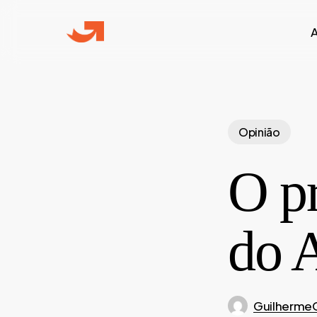
Skip
to
main
content
Opinião
O p
do 
Guilherme