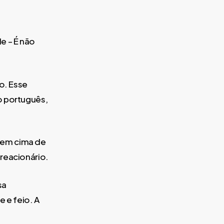
e – É não
o. Esse
o português,
 em cima de
reacionário.
sa
 e feio. A