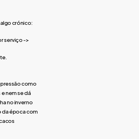
 algo crónico:
r serviço ->
te.
depressão como
 e nem se dá
ha no inverno
cio da época com
acacos