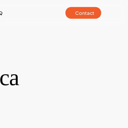
Q
C
o
n
t
a
c
t
ca