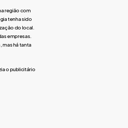
uma região com
ogia tenha sido
ização do local.
 das empresas.
, mas há tanta
 o publicitário