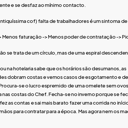
ente e se desfaz ao mínimo contacto.
antiquíssima cof) falta de trabalhadores é um sintoma de
 Menos faturação -> Menos poder de contratação -> Pio
não se trata de um círculo, mas de uma espiral descenden
ou na hotelaria sabe que os horários são desumanos, as
des dobram costas e vemos casos de esgotamento e 
. Procura-se o lucro espremido de uma omelete sem ovos
nas costas do Chef. Fecha-se no inverno porque se fec
 fez as contas e sai mais barato fazer uma corrida no iní
mãos para contratar para a época. Mas agora nem os m