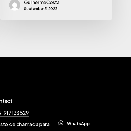
GuilhermeCosta
September 3, 2023
ntact
1 917 133 529
W
h
a
t
s
A
p
p
sto de chamada para