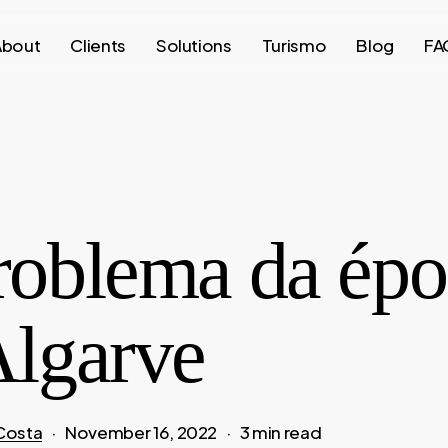
About
Clients
Solutions
Turismo
Blog
FA
roblema da épo
Algarve
Costa
November 16, 2022
3 min read