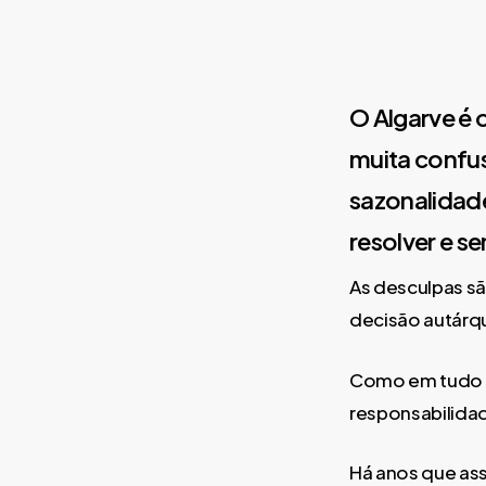
O Algarve é 
muita confus
sazonalidad
resolver e se
As desculpas são
decisão autárqu
Como em tudo e
responsabilida
Há anos que ass