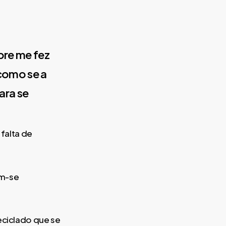
pre me fez
como se a
ara se
 falta de
am-se
eciclado que se