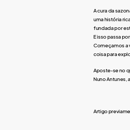
A cura da sazon
uma história ric
fundada por estr
E isso passa po
Começamos a ver
coisa para explo
Aposte-se no qu
Nuno Antunes, a
Artigo previam