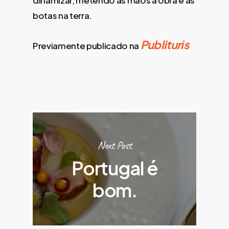
dinamizar, metendo as mãos à obra e as
botas na terra.
Publituris
Previamente publicado na
Next Post
Portugal é
bom.