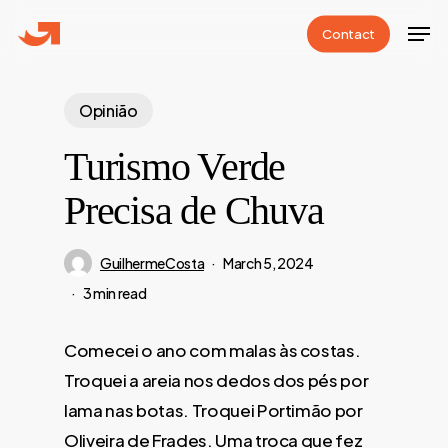
Skip
Men
C
o
n
t
a
c
t
to
Close
main
Menu
content
Opinião
Turismo Verde
Precisa de Chuva
GuilhermeCosta
March 5, 2024
3 min read
Comecei o ano com malas às costas.
Troquei a areia nos dedos dos pés por
lama nas botas. Troquei Portimão por
Oliveira de Frades. Uma troca que fez