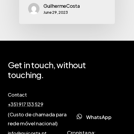
GuilhermeCosta
June 29, 2023
Get
in
touch,
without
touching.
Contact
+351 917 133 529
(Custo de chamada para
W
h
a
t
s
A
p
p
rede móvel nacional)
Cronista na:
info@guicosta.pt