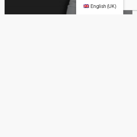
English (UK)
Opinião
O problema da época do Algarve
Previous
1
2
3