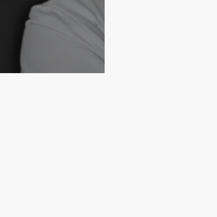
lema da época do
e