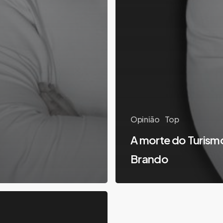
Opinião
Top
A morte do Turism
Brando