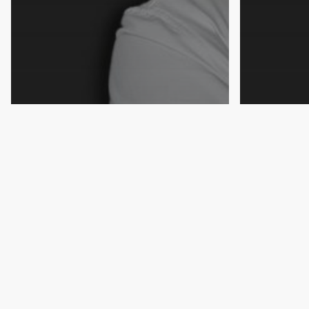
Opinião
Opinião
A confusão entre
O prob
conforto e segurança
Algarv