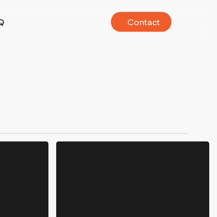
Q
C
o
n
t
a
c
t