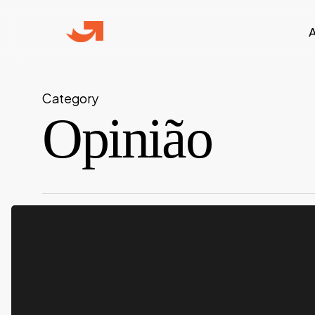
Skip
to
main
content
Category
Opinião