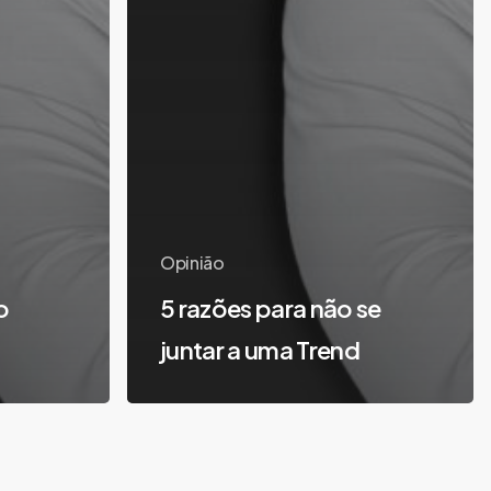
Opinião
o
5 razões para não se
juntar a uma Trend