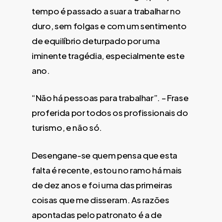
tempo é passado a suar a trabalhar no
duro, sem folgas e com um sentimento
de equilíbrio deturpado por uma
iminente tragédia, especialmente este
ano.
“Não há pessoas para trabalhar”. – Frase
proferida por todos os profissionais do
turismo, e não só.
Desengane-se quem pensa que esta
falta é recente, estou no ramo há mais
de dez anos e foi uma das primeiras
coisas que me disseram. As razões
apontadas pelo patronato é a de