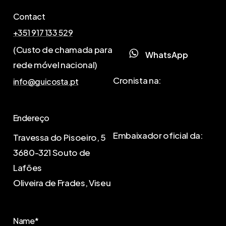
Contact
+351 917 133 529
(Custo de chamada para
W
h
a
t
s
A
p
p
rede móvel nacional)
Cronista na:
info@guicosta.pt
Endereço
Embaixador oficial da:
Travessa do Pisoeiro, 5
3680-321 Souto de
Lafões
Oliveira de Frades, Viseu
Name*