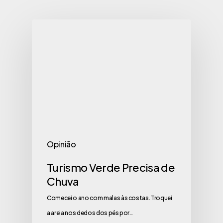
Opinião
Turismo Verde Precisa de
Chuva
Comecei o ano com malas às costas. Troquei
a areia nos dedos dos pés por…