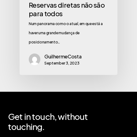
Reservas diretas não são
para todos
Num panorama como o atual, em que está a
haver uma grande mudança de
posicionamento…
GuilhermeCosta
September 3, 2023
Get
in
touch,
without
touching.