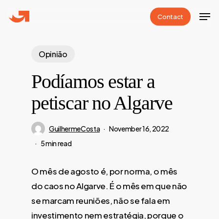
Skip
Men
C
o
n
t
a
c
t
to
Close
main
Menu
content
Opinião
Podíamos estar a
petiscar no Algarve
GuilhermeCosta
November 16, 2022
5 min read
O mês de agosto é, por norma, o mês
do caos no Algarve. É o mês em que não
se marcam reuniões, não se fala em
investimento nem estratégia, porque o