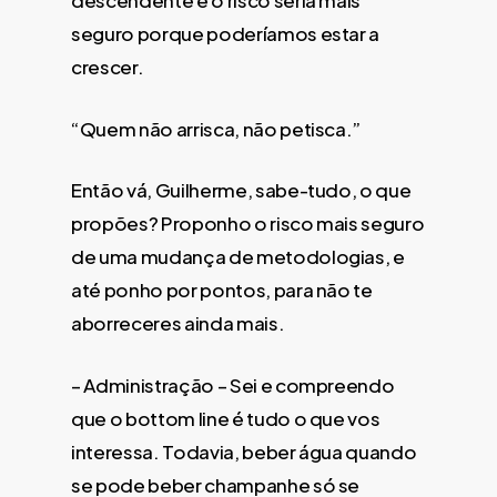
descendente e o risco seria mais
seguro porque poderíamos estar a
crescer.
“Quem não arrisca, não petisca.”
Então vá, Guilherme, sabe-tudo, o que
propões? Proponho o risco mais seguro
de uma mudança de metodologias, e
até ponho por pontos, para não te
aborreceres ainda mais.
– Administração – Sei e compreendo
que o bottom line é tudo o que vos
interessa. Todavia, beber água quando
se pode beber champanhe só se