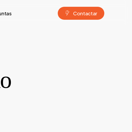
untas
C
o
n
t
a
c
t
a
r
ão