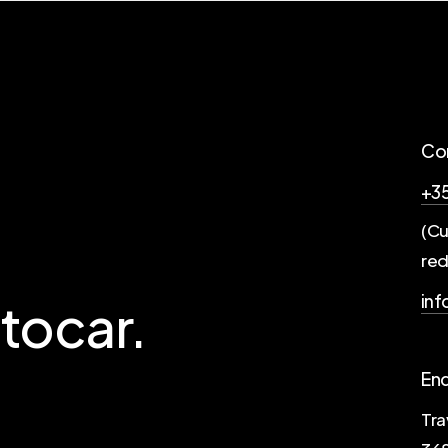
Co
+35
(Cu
red
inf
tocar.
En
Tra