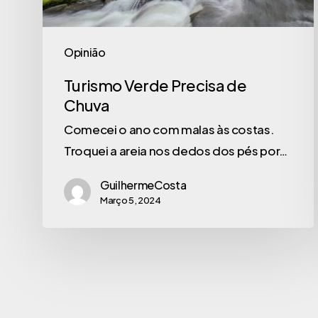
Opinião
Turismo Verde Precisa de
Chuva
Comecei o ano com malas às costas.
Troquei a areia nos dedos dos pés por…
GuilhermeCosta
Março 5, 2024