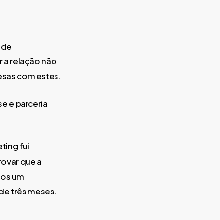
 de
 a relação não
esas com estes.
e e parceria
ting fui
rovar que a
mos um
 de três meses.