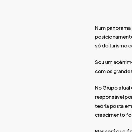
Num panorama c
posicionamento
só do turismo 
Sou um acérrimo
com os grande
No Grupo atual 
responsável po
teoria posta em
crescimento for
Mas será que é 