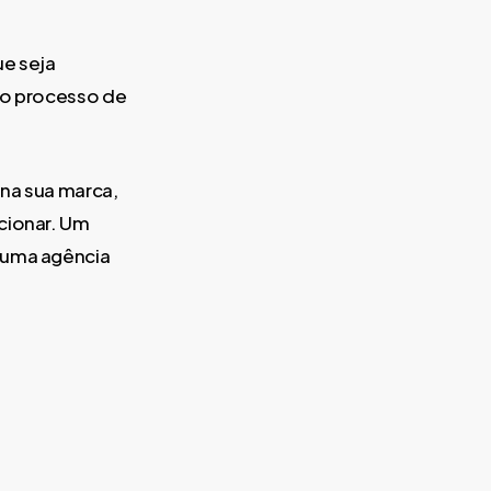
ue seja
r o processo de
 na sua marca,
cionar. Um
e uma agência