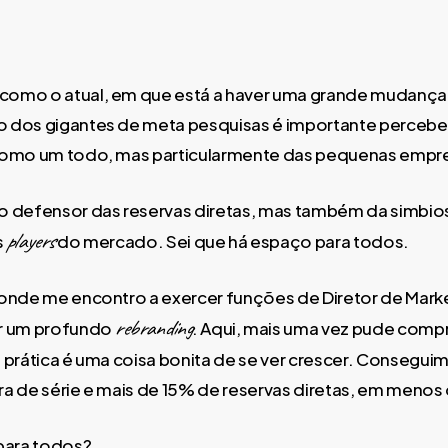
omo o atual, em que está a haver uma grande mudança
 dos gigantes de meta pesquisas é importante perceber
como um todo, mas particularmente das pequenas empr
 defensor das reservas diretas, mas também da simbios
players
s
do mercado. Sei que há espaço para todos.
onde me encontro a exercer funções de Diretor de Marke
rebranding
r um profundo
. Aqui, mais uma vez pude comp
 prática é uma coisa bonita de se ver crescer. Consegui
a de série e mais de 15% de reservas diretas, em menos
para todos?