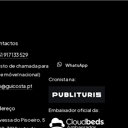
ntactos
1 917 133 529
W
h
a
t
s
A
p
p
sto de chamada para
e móvel nacional)
Cronista na:
o@guicosta.pt
dereço
Embaixador oficial da:
vessa do Pisoeiro, 5