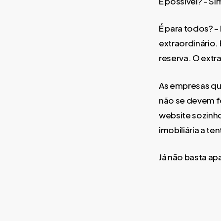
É possível? – Si
É para todos? –
extraordinário.
reserva. O extra
As empresas que
não se devem fo
website sozinho
imobiliária a te
Já não basta ap