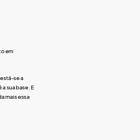
sto em
 está-se a
a sua base. E
da mais essa