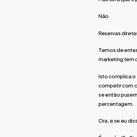
Não.
Reservas direta
Temos de entend
marketing tem 
Isto complica o
competir com o
se então puserm
percentagem.
Ora, e se eu di