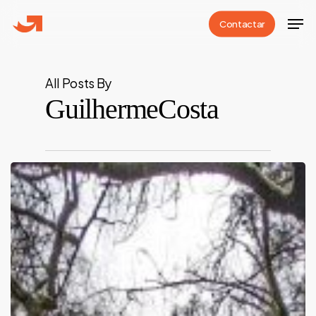
Skip
Men
Contactar
to
Close
main
Menu
content
All Posts By
GuilhermeCosta