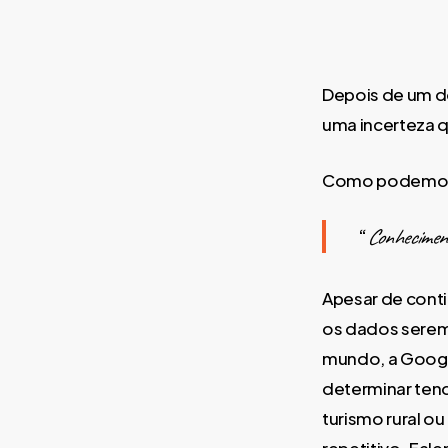
Depois de um d
uma incerteza qu
Como podemos 
“
Conhecimento
Apesar de conti
os dados serem
mundo, a Googl
determinar tend
turismo rural 