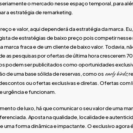
 seriamente o mercado nesse espaço temporal, para a
nar a estratégia de remarketing.
reço e valor, aqui dependerá da estratégia da marca. E
gista de estratégias de baixo preço pois competir ness
 marca fraca e de um cliente de baixo valor. Todavia,
 de as pesquisas por ofertas de última hora crescerem
os podem ser publicitados como oportunidades exclusi
early birds
ão de uma base sólida de reservas, como os
, 
descontos ou ofertas exclusivas e diretas. Ofertas com 
e urgência e funcionam.
mento de luxo, há que comunicar o seu valor de uma man
ferenciada. Aposta na qualidade, localidade e autentici
e uma forma dinâmica e impactante. O exclusivo agora 