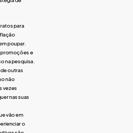
atégia de
aratos para
nflação
 em poupar.
s, promoções e
so na pesquisa.
 de outras
mo não
s vezes
uer nas suas
que vão em
erienciar o
ortivas são