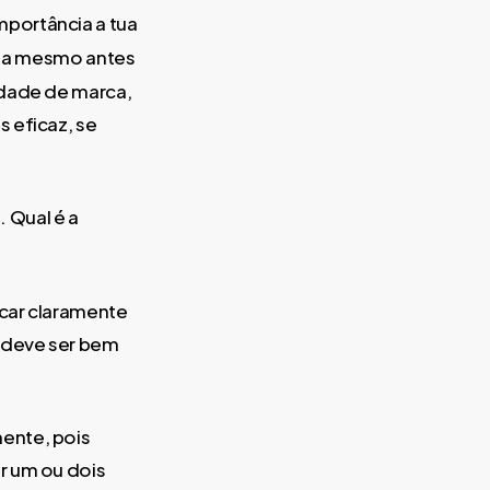
portância a tua
ista mesmo antes
edade de marca,
 eficaz, se
.
 Qual é a
icar claramente
s deve ser bem
ente, pois
r um ou dois