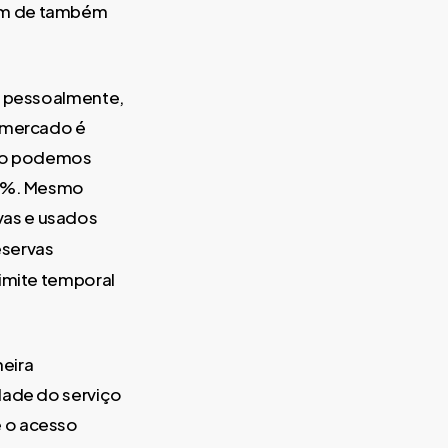
lém de também
u, pessoalmente,
e mercado é
 não podemos
 70%. Mesmo
vas e usados
reservas
limite temporal
eira
dade do serviço
é o acesso