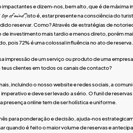
 impactantes e dizem-nos, bem alto, que é de máxima im
top of mind”
“
, isto é, estar presente na consciência do tur
idido reservar. Como? Através de estratégias de notori
 de investimento mais tardio e menos direto, porém mais
 pois 72% é uma colossal influência no ato de reserva
sa impressão de um serviço ou produto de uma empresa.
 teus clientes em todos os canais de contacto?
nais, incluindo o nosso website e redes sociais, a comun
 imperativo e deve ser levado a sério. O funil de reserva
a presença online tem de ser holística e uniforme.
 mês para ponderação e decisão, ajuda-nos estrategicam
r quando é feito o maior volume de reservas e antecipa