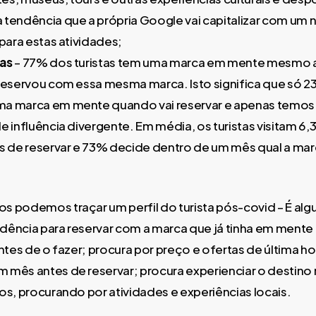
tendência que a própria Google vai capitalizar com um 
para estas atividades;
as
– 77% dos turistas tem uma marca em mente mesmo 
reservou com essa mesma marca. Isto significa que só 23
a marca em mente quando vai reservar e apenas temos
 influência divergente. Em média, os turistas visitam 6,3
s de reservar e 73% decide dentro de um mês qual a ma
s podemos traçar um perfil do turista pós-covid – É al
ência para reservar com a marca que já tinha em mente 
antes de o fazer; procura por preço e ofertas de última 
 mês antes de reservar; procura experienciar o desti
os, procurando por atividades e experiências locais.