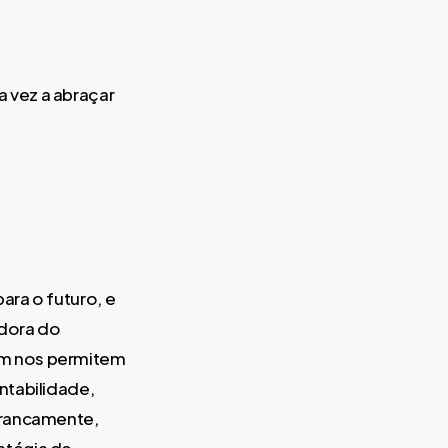
 vez a abraçar
ara o futuro, e
dora do
ém nos permitem
ntabilidade,
francamente,