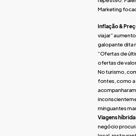
repetitivo. Fa
Marketing focad
Inflação & Pre
viajar” aumento
galopante dita
“Ofertas de úl
ofertas de valo
No turismo, com
fontes, como a
acompanharam a
inconscienteme
minguantes mar
Viagens híbrida
negócio procura
local, restauran