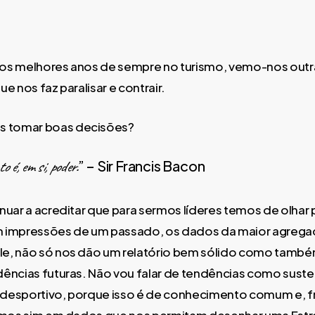
os melhores anos de sempre no turismo, vemo-nos outra
e nos faz paralisar e contrair.
tomar boas decisões?
 é, em si, poder.
” – Sir Francis Bacon
nuar a acreditar que para sermos líderes temos de olhar p
 impressões de um passado, os dados da maior agrega
e, não só nos dão um relatório bem sólido como tamb
ências futuras. Não vou falar de tendências como suste
ou desportivo, porque isso é de conhecimento comum e, 