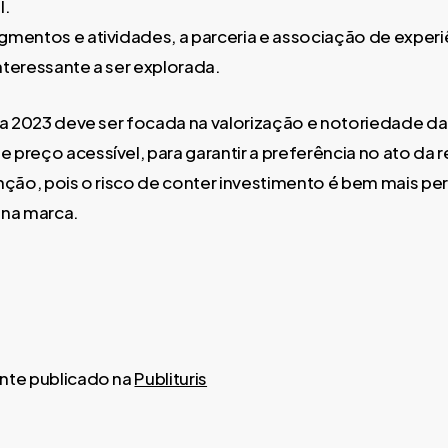
l.
mentos e atividades, a parceria e associação de experi
teressante a ser explorada.
ra 2023 deve ser focada na valorização e notoriedade 
preço acessível, para garantir a preferência no ato da r
nção, pois o risco de conter investimento é bem mais pe
r na marca.
nte publicado na
Publituris