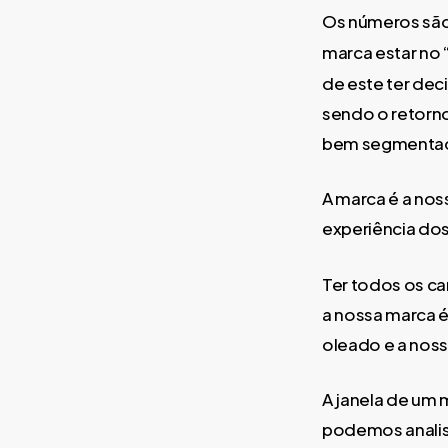
Os números são
marca estar no 
de este ter dec
sendo o retorno
bem segmentado,
A marca é a nos
experiência dos
Ter todos os ca
a nossa marca é
oleado e a noss
A janela de um
podemos analisa