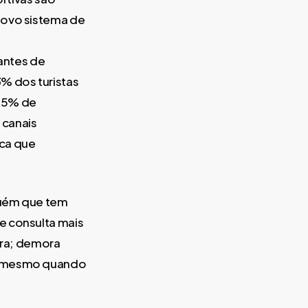
novo sistema de
antes de
% dos turistas
 5% de
 canais
rca que
guém que tem
e consulta mais
hora; demora
no mesmo quando