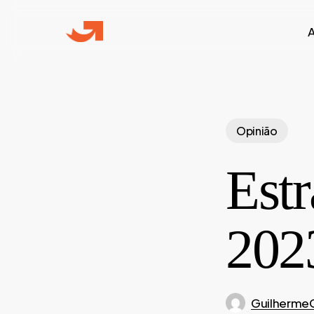
Skip
to
main
content
Opinião
Estr
202
Guilherme