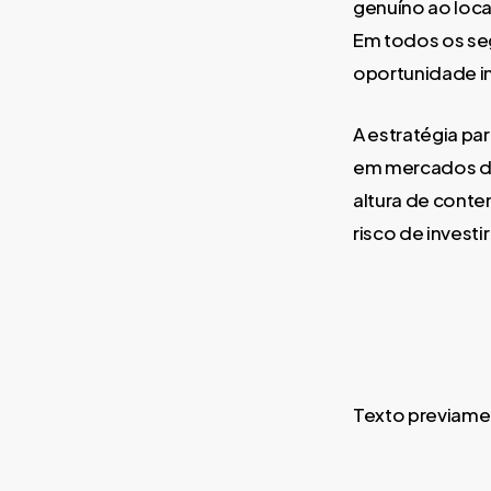
genuíno ao loca
Em todos os seg
oportunidade in
A estratégia pa
em mercados de 
altura de conte
risco de investi
Texto previame