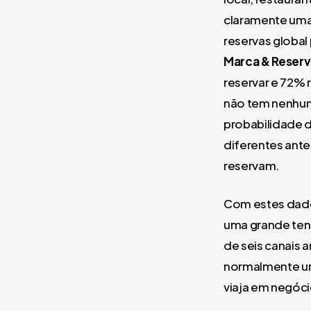
claramente uma 
reservas global 
Marca & Reserv
reservar e 72% 
não tem nenhum
probabilidade de
diferentes ante
reservam.
Com estes dado
uma grande tend
de seis canais 
normalmente um
viaja em negóci