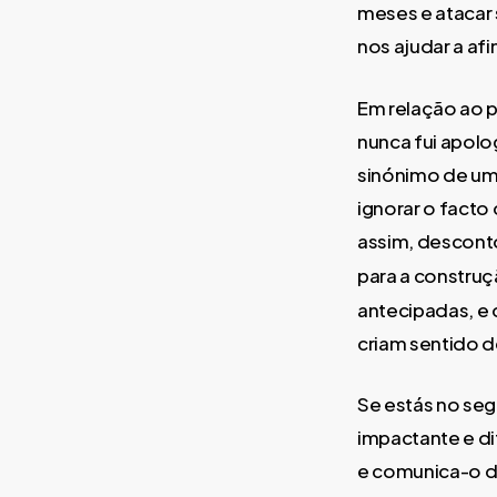
meses e atacar
nos ajudar a afi
Em relação ao p
nunca fui apolo
sinónimo de uma
ignorar o facto
assim, descont
para a construç
antecipadas, e 
criam sentido d
Se estás no seg
impactante e di
e comunica-o d