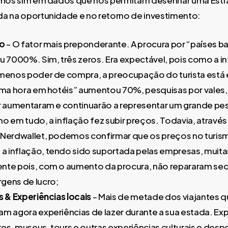
lemos sim em dados que nos permitam desenhar uma Estr
a na oportunidade e no retorno de investimento:
ço
– O fator mais preponderante. A procura por “países b
u 7000%. Sim, três zeros. Era expectável, pois como a i
 menos poder de compra, a preocupação do turista está
tima hora em hotéis” aumentou 70%, pesquisas por vale
r aumentaram e continuarão a representar um grande pe
o em tudo, a inflação fez subir preços. Todavia, através
 Nerdwallet, podemos confirmar que os preços no turis
 inflação, tendo sido suportada pelas empresas, muita
nte pois, com o aumento da procura, não repararam seq
gens de lucro;
s & Experiências locais
– Mais de metade dos viajantes 
m agora experiências de lazer durante a sua estada. Exp
tes, museus, tours e outras experiências culturais e desp