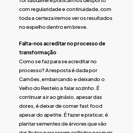
for saudável e praticarmos desporto
com regularidade e continuidade, com
toda a certeza iremos ver os resultados
no espelho dentro em breve.
Falta-nos acreditar no processo de
transformação
Como se faz para se acreditar no
processo? A resposta é dada por
Camões, embarcando e deixando o
Velho do Restelo a falar sozinho. É
continuar a ir ao ginásio, apesar das
dores, é deixar de comer fast food
apesar do apetite. É fazer e praticar, é
plantar sementes de árvores que vão
dar frutos para serem colhidos por mais