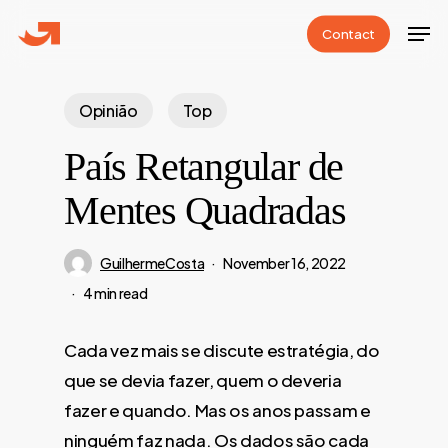
Skip
Men
C
o
n
t
a
c
t
to
Close
main
Menu
content
Opinião
Top
País Retangular de
Mentes Quadradas
GuilhermeCosta
November 16, 2022
4 min read
Cada vez mais se discute estratégia, do
que se devia fazer, quem o deveria
fazer e quando. Mas os anos passam e
ninguém faz nada. Os dados são cada