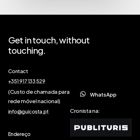
Get
in
touch,
without
touching.
Contact
+351 917 133 529
(Custo de chamada para
W
h
a
t
s
A
p
p
rede móvel nacional)
Cronista na:
info@guicosta.pt
Endereço