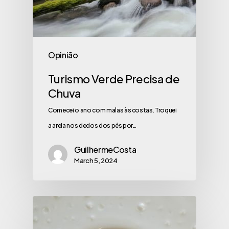
Opinião
Turismo Verde Precisa de
Chuva
Comecei o ano com malas às costas. Troquei
a areia nos dedos dos pés por…
GuilhermeCosta
March 5, 2024