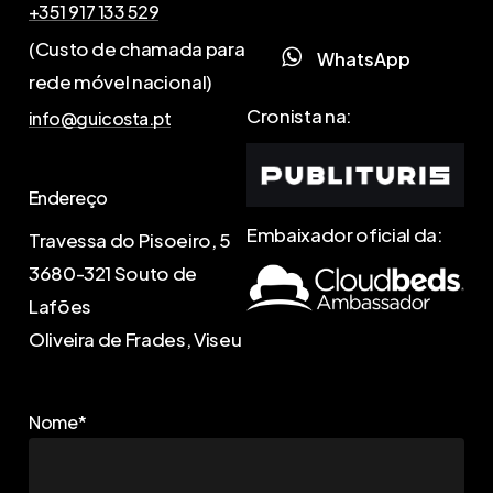
+351 917 133 529
(Custo de chamada para
W
h
a
t
s
A
p
p
rede móvel nacional)
Cronista na:
info@guicosta.pt
Endereço
Embaixador oficial da:
Travessa do Pisoeiro, 5
3680-321 Souto de
Lafões
Oliveira de Frades, Viseu
Nome*