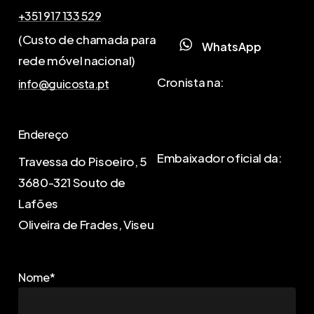
+351 917 133 529
(Custo de chamada para
W
h
a
t
s
A
p
p
rede móvel nacional)
Cronista na:
info@guicosta.pt
Endereço
Embaixador oficial da:
Travessa do Pisoeiro, 5
3680-321 Souto de
Lafões
Oliveira de Frades, Viseu
Nome*